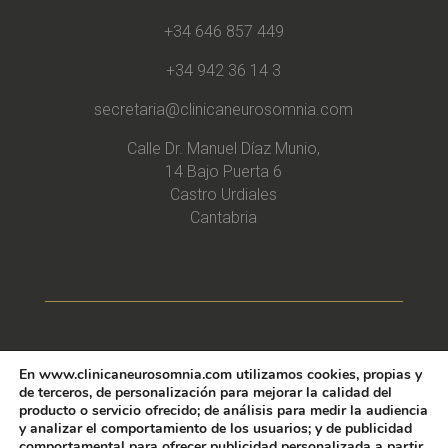
+34 646 857 449
+34 942 36 14 3
secretaria@clinicaneurosomnia.com
Calle Dr. Manuel Díaz Munio,
14 Bajo Puerta 6
Castro Urdiales
Cantabria
» Política de Privacidad
En www.clinicaneurosomnia.com utilizamos cookies, propias y
de terceros, de personalización para mejorar la calidad del
producto o servicio ofrecido; de análisis para medir la audiencia
» Aviso Legal
y analizar el comportamiento de los usuarios; y de publicidad
comportamental para ofrecer publicidad personalizada a partir