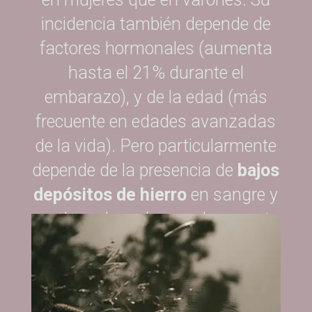
incidencia también depende de
factores hormonales (aumenta
hasta el 21% durante el
embarazo), y de la edad (más
frecuente en edades avanzadas
de la vida). Pero particularmente
depende de la presencia de
bajos
depósitos de hierro
en sangre y
cerebro, algo a lo que claramente
contribuye la pérdida de sangre
existente a lo largo de la vida
durante cada menstruación.