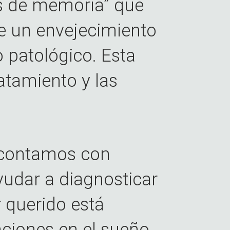
us de memoria” que
e un envejecimiento
 patológico. Esta
ratamiento y las
 contamos con
udar a diagnosticar
r querido está
iones en el sueño,