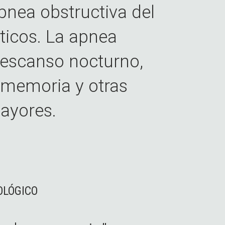
pnea obstructiva del
icos. La apnea
 descanso nocturno,
 memoria y otras
ayores.
OLÓGICO