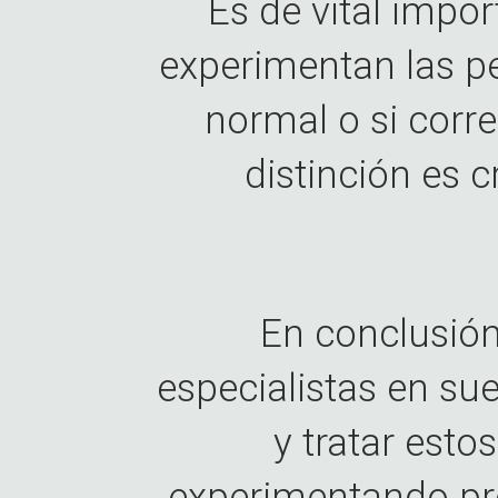
Es de vital impor
experimentan las p
normal o si corr
distinción es c
En conclusió
especialistas en s
y tratar esto
experimentando pr