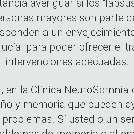
tancia averiguar si los “laps
ersonas mayores son parte d
esponden a un envejecimiento
rucial para poder ofrecer el t
intervenciones adecuadas.
n, en la Clínica NeuroSomnia
ueño y memoria que pueden ay
s problemas. Si usted o un se
oblemas de memoria o alterac