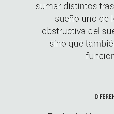
sumar distintos tra
sueño uno de 
obstructiva del su
sino que tambié
funcio
DIFERE