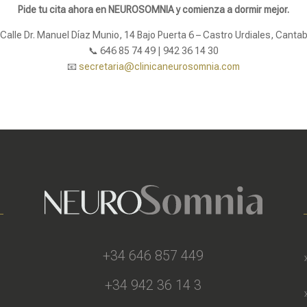
Pide tu cita ahora en NEUROSOMNIA y comienza a dormir mejor.
 Calle Dr. Manuel Díaz Munio, 14 Bajo Puerta 6 – Castro Urdiales, Cantab
📞 646 85 74 49 | 942 36 14 30
📧
secretaria@clinicaneurosomnia.com
+34 646 857 449
+34 942 36 14 3