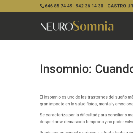
646 85 74 49 | 942 36 14 30 - CASTRO 
Insomnio: Cuando
El insomnio es uno de los trastornos del sueño m
gran impacto en la salud física, mental y emociona
Se caracteriza por la dificultad para conciliar o m
despertarse demasiado temprano y no poder volve
Puede ser ocasional o crónico, y afecta tanto a j