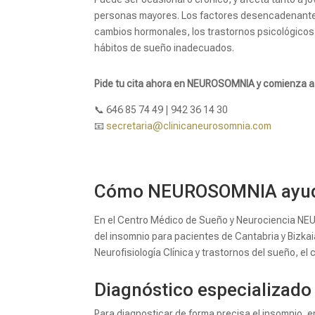
personas mayores. Los factores desencadenantes 
cambios hormonales, los trastornos psicológicos
hábitos de sueño inadecuados.
Pide tu cita ahora en NEUROSOMNIA y comienza a 
📞 646 85 74 49 | 942 36 14 30
📧
secretaria@clinicaneurosomnia.com
Cómo NEUROSOMNIA ayuda a
En el Centro Médico de Sueño y Neurociencia NEU
del insomnio para pacientes de Cantabria y Bizkai
Neurofisiología Clínica y trastornos del sueño, e
Diagnóstico especializado
Para diagnosticar de forma precisa el insomnio,