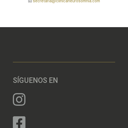
📧
secretaria@clinicaneurosomnia.com
SÍGUENOS EN

