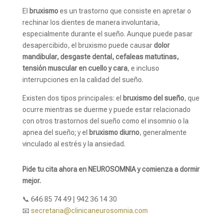
El
bruxismo
es un trastorno que consiste en apretar o
rechinar los dientes de manera involuntaria,
especialmente durante el sueño. Aunque puede pasar
desapercibido, el bruxismo puede causar
dolor
mandibular, desgaste dental, cefaleas matutinas,
tensión muscular en cuello y cara
, e incluso
interrupciones en la calidad del sueño.
Existen dos tipos principales: el
bruxismo del sueño
, que
ocurre mientras se duerme y puede estar relacionado
con otros trastornos del sueño como el insomnio o la
apnea del sueño; y el
bruxismo diurno
, generalmente
vinculado al estrés y la ansiedad.
Pide tu cita ahora en NEUROSOMNIA y comienza a dormir
mejor.
📞 646 85 74 49 | 942 36 14 30
📧
secretaria@clinicaneurosomnia.com