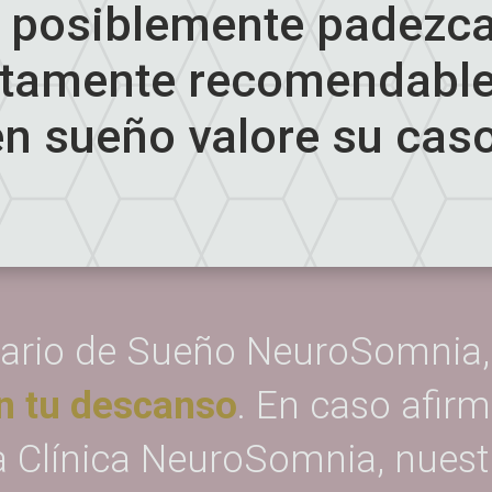
posiblemente padezca
altamente recomendable
en sueño valore su caso
ario de Sueño NeuroSomnia, p
n tu descanso
. En caso afirm
la Clínica NeuroSomnia, nuest