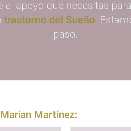
e el apoyo que necesitas para
e
trastorno del Sueño
. Estam
paso.
. Marian Martínez: