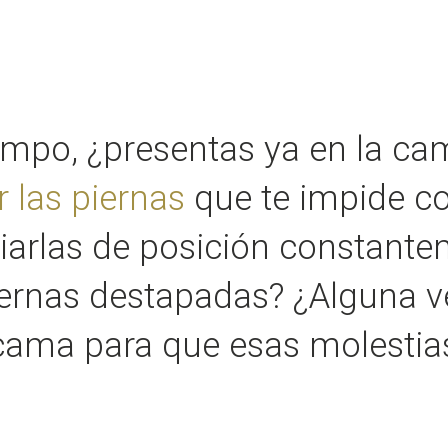
empo, ¿presentas ya en la c
 las piernas
que te impide co
iarlas de posición constante
iernas destapadas? ¿Alguna v
 cama para que esas molesti