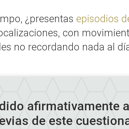
iempo, ¿presentas
episodios d
vocalizaciones, con movimien
es no recordando nada al día
dido afirmativamente a
evias de este cuestion