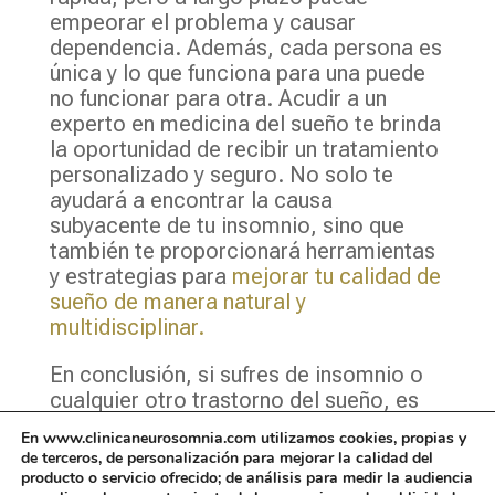
empeorar el problema y causar
dependencia. Además, cada persona es
única y lo que funciona para una puede
no funcionar para otra. Acudir a un
experto en medicina del sueño te brinda
la oportunidad de recibir un tratamiento
personalizado y seguro. No solo te
ayudará a encontrar la causa
subyacente de tu insomnio, sino que
también te proporcionará herramientas
y estrategias para
mejorar tu calidad de
sueño de manera natural y
multidisciplinar.
En conclusión, si sufres de insomnio o
cualquier otro trastorno del sueño, es
fundamental buscar ayuda profesional
En www.clinicaneurosomnia.com utilizamos cookies, propias y
en lugar de automedicarte con pastillas
de terceros, de personalización para mejorar la calidad del
para dormir sin receta. Los expertos en
producto o servicio ofrecido; de análisis para medir la audiencia