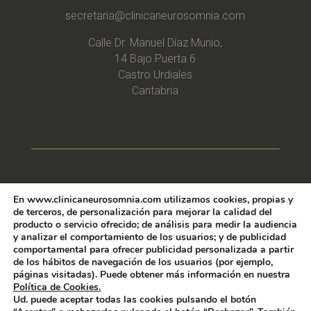
secretaria@clinicaneurosomnia.com
Calle Dr. Manuel Díaz Munio,
14 Bajo Puerta 6
Castro Urdiales
Cantabria
» Política de Privacidad
En www.clinicaneurosomnia.com utilizamos cookies, propias y
de terceros, de personalización para mejorar la calidad del
producto o servicio ofrecido; de análisis para medir la audiencia
» Aviso Legal
y analizar el comportamiento de los usuarios; y de publicidad
comportamental para ofrecer publicidad personalizada a partir
de los hábitos de navegación de los usuarios (por ejemplo,
» Condiciones Generales de Uso
páginas visitadas). Puede obtener más información en nuestra
Política de Cookies.
Ud. puede aceptar todas las cookies pulsando el botón
» Política de Cookies