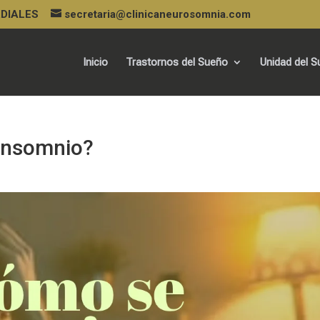
URDIALES
secretaria@clinicaneurosomnia.com
Inicio
Trastornos del Sueño
Unidad del 
 insomnio?