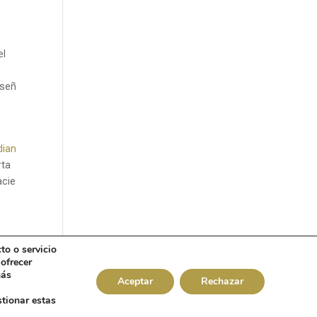
el
 señ
dian
rta
acie
to o servicio
ofrecer
más
Aceptar
Rechazar
tionar estas