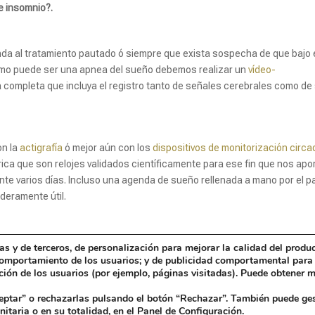
de insomnio?.
da al tratamiento pautado ó siempre que exista sospecha de que bajo 
omo puede ser una apnea del sueño debemos realizar un
vídeo-
 completa que incluya el registro tanto de señales cerebrales como de
on la
actigrafía
ó mejor aún con los
dispositivos de monitorización circa
rica que son relojes validados científicamente para ese fin que nos apo
nte varios días. Incluso una agenda de sueño rellenada a mano por el p
aderamente útil.
 y de terceros, de personalización para mejorar la calidad del produc
l comportamiento de los usuarios; y de publicidad comportamental para 
ción de los usuarios (por ejemplo, páginas visitadas). Puede obtener 
eptar” o rechazarlas pulsando el botón “Rechazar”. También puede ges
nitaria o en su totalidad, en el
Panel de Configuración.