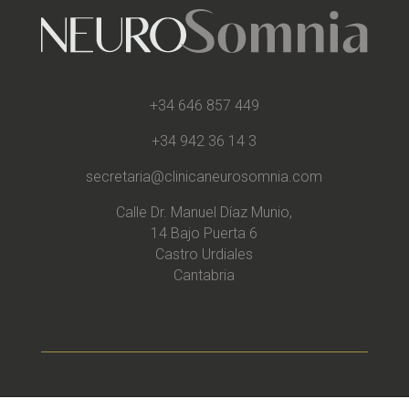
+34 646 857 449
+34 942 36 14 3
secretaria@clinicaneurosomnia.com
Calle Dr. Manuel Díaz Munio,
14 Bajo Puerta 6
Castro Urdiales
Cantabria