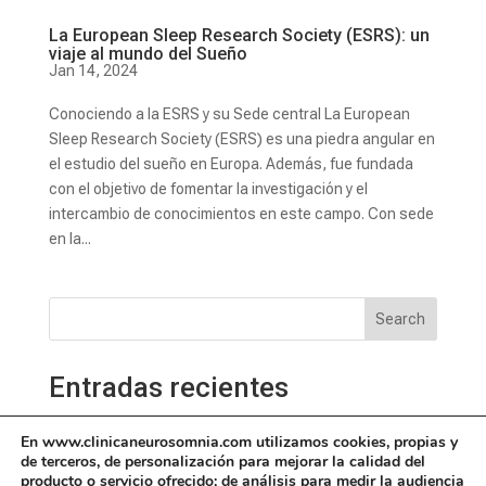
La European Sleep Research Society (ESRS): un
viaje al mundo del Sueño
Jan 14, 2024
Conociendo a la ESRS y su Sede central La European
Sleep Research Society (ESRS) es una piedra angular en
el estudio del sueño en Europa. Además, fue fundada
con el objetivo de fomentar la investigación y el
intercambio de conocimientos en este campo. Con sede
en la...
Search
Entradas recientes
¿Que hay debajo de mi insomnio?¿Cómo puede tratarse
En www.clinicaneurosomnia.com utilizamos cookies, propias y
un insomnio?
de terceros, de personalización para mejorar la calidad del
producto o servicio ofrecido; de análisis para medir la audiencia
¿QUE HAY DEBAJO DE MI INSOMNIO?